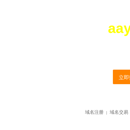
aa
您所访问的域名正在
This domain name is current
立即购
域名注册
域名交易
|