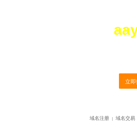
aa
您所访问的域名正在
This domain name is current
立即购
域名注册
域名交易
|