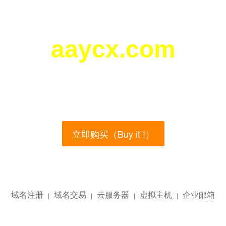
aaycx.com
您所访问的域名正在西部数码（west.cn）出售！
main name is currently for sale on the west.cn, Buy
立即购买（Buy it !）
域名注册
域名交易
云服务器
虚拟主机
企业邮箱
|
|
|
|