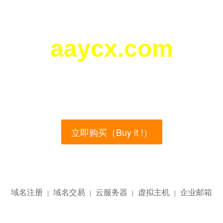
aaycx.com
您所访问的域名正在西部数码（west.cn）出售！
main name is currently for sale on the west.cn, Buy
立即购买（Buy it !）
域名注册
域名交易
云服务器
虚拟主机
企业邮箱
|
|
|
|