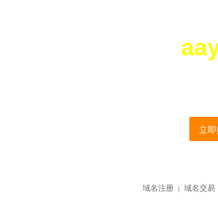
aa
您所访问的域名正在
This domain name is current
立即购
域名注册
域名交易
|